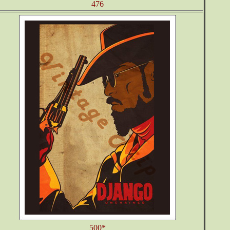
476
500*