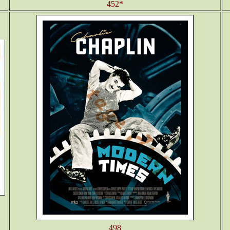
452*
498